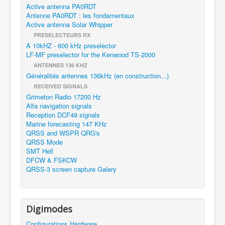
Active antenna PA0RDT
Antenne PA0RDT : les fondamentaux
Active antenna Solar Whipper
PRESELECTEURS RX
A 10kHZ - 600 kHz preselector
LF-MF preselector for the Kenwood TS-2000
ANTENNES 136 KHZ
Généralités antennes 136kHz (en construction...)
RECEIVED SIGNALS
Grimeton Radio 17200 Hz
Alfa navigation signals
Reception DCF49 signals
Marine forecasting 147 KHz
QRSS and WSPR QRG's
QRSS Mode
SMT Hell
DFCW & FSKCW
QRSS-3 screen capture Galery
Digimodes
Configurations Hardware