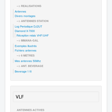
--> REALISATIONS
Antennes
Divers montages
--> ANTENNES STATION
Log Periodique DJ2UT
Diamond X-7000
Réception relais VHF/UHF
--> MMANA-GAL
Exemples illustrés
Fichiers antennes
--> 6 METRES
Mes antennes 50Mhz
--> ANT. BEVERAGE
Beverage 1 fil
VLF
ANTENNES ACTIVES