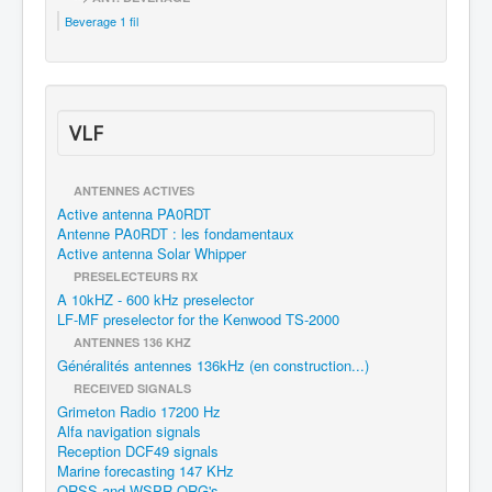
Beverage 1 fil
VLF
ANTENNES ACTIVES
Active antenna PA0RDT
Antenne PA0RDT : les fondamentaux
Active antenna Solar Whipper
PRESELECTEURS RX
A 10kHZ - 600 kHz preselector
LF-MF preselector for the Kenwood TS-2000
ANTENNES 136 KHZ
Généralités antennes 136kHz (en construction...)
RECEIVED SIGNALS
Grimeton Radio 17200 Hz
Alfa navigation signals
Reception DCF49 signals
Marine forecasting 147 KHz
QRSS and WSPR QRG's