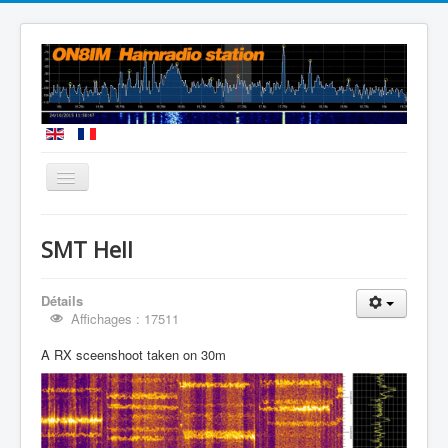
Vous êtes ici :
Accueil
SMT Hell
SMT Hell
Détails
Affichages : 17511
A RX sceenshoot taken on 30m