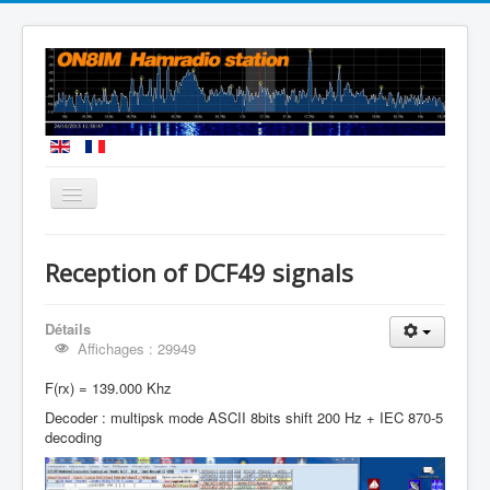
Vous êtes ici :
Accueil
Reception DCF49 signals
Reception of DCF49 signals
Détails
Affichages : 29949
F(rx) = 139.000 Khz
Decoder : multipsk mode ASCII 8bits shift 200 Hz + IEC 870-5
decoding