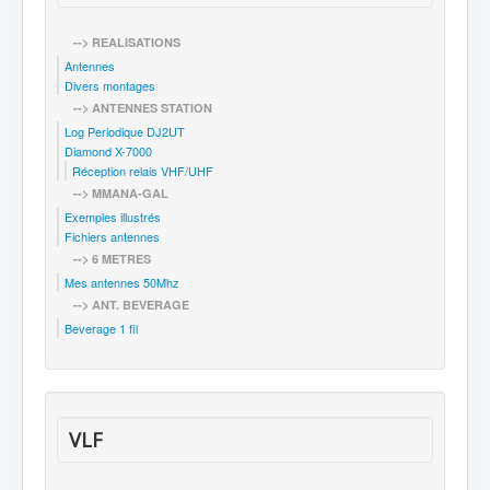
--> REALISATIONS
Antennes
Divers montages
--> ANTENNES STATION
Log Periodique DJ2UT
Diamond X-7000
Réception relais VHF/UHF
--> MMANA-GAL
Exemples illustrés
Fichiers antennes
--> 6 METRES
Mes antennes 50Mhz
--> ANT. BEVERAGE
Beverage 1 fil
VLF