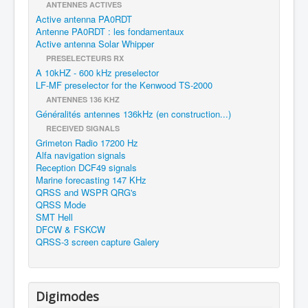
ANTENNES ACTIVES
Active antenna PA0RDT
Antenne PA0RDT : les fondamentaux
Active antenna Solar Whipper
PRESELECTEURS RX
A 10kHZ - 600 kHz preselector
LF-MF preselector for the Kenwood TS-2000
ANTENNES 136 KHZ
Généralités antennes 136kHz (en construction...)
RECEIVED SIGNALS
Grimeton Radio 17200 Hz
Alfa navigation signals
Reception DCF49 signals
Marine forecasting 147 KHz
QRSS and WSPR QRG's
QRSS Mode
SMT Hell
DFCW & FSKCW
QRSS-3 screen capture Galery
Digimodes