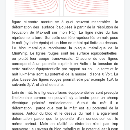
figure ci-contre montre ce à quoi peuvent ressembler la
déformation des surface (calculées à partir de la résolution de
l'équation de Maxwell sur mon PC). La ligne noire du bas
réprésente la terre. Sur cette dernière représentés en noir, pose
le mât (cylindre épais) et un bloc de métal qui flotte au-dessus.
Le bloc métallique représente la plaque métallique de la
MiniWhip. Le lignes rouges sont les surface équipotentielles
ou plutôt leur coupe transversale. Chacune de ces lignes
correspond à un potentiel exprimé en Volts : la tenssion de
cette surface équipotentielle par rapport au sol. La terre et le
mât lui-même sont au potentiel de la masse , disons 0 Volt. La
plus basse des lignes rouges pourrait être par exemple 1µV, la
suivante 2µV, et ainsi de suite.
Loin du mât, le s lignes/surfaces équipotentielles sont presqu'à
l'horizontale comme on pouvait s'y attendre pour un champ
électrique polarisé verticalement. Autout du mât il a
déformation parce que tout le mâtr est au potentiel de la
masse. Autour du bloc et le dessus du mât il a également
déformation parce que le potentiel d'un conducteur est le
même partout. Mais en réalité la distortion n'est pas trop
mauvaise : au niveau du bloc métallique, le potentiel est à pein