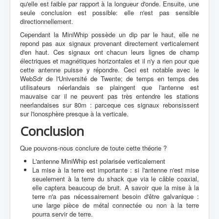
qu'elle est faible par rapport à la longueur d'onde. Ensuite, une
seule conclusion est possible: elle n'est pas sensible
directionnellement.
Cependant la MiniWhip possède un dip par le haut, elle ne
repond pas aux signaux provenant directement verticalement
d'en haut. Ces signaux ont chacun leurs lignes de champ
électriques et magnétiques horizontales et il n'y a rien pour que
cette antenne puisse y répondre. Ceci est notable avec le
WebSdr de l'Université de Twente; de temps en temps des
utilisateurs néerlandais se plaingent que l'antenne est
mauvaise car il ne peuvent pas très entendre les stations
neerlandaises sur 80m : parceque ces signaux rebonsissent
sur l'ionosphère presque à la verticale.
Conclusion
Que pouvons-nous conclure de toute cette théorie ?
L'antenne MiniWhip est polarisée verticalement
La mise à la terre est importante : si l'antenne n'est mise
seuelement à la terre du shack que via le câble coaxial,
elle captera beaucoup de bruit. A savoir que la mise à la
terre n'a pas nécessairement besoin d'être galvanique :
une large pièce de métal connectée ou non à la terre
pourra servir de terre.