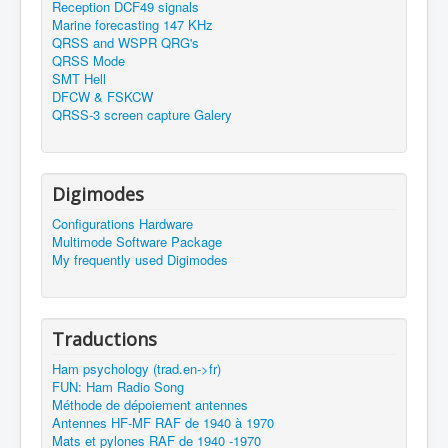
Reception DCF49 signals
Marine forecasting 147 KHz
QRSS and WSPR QRG's
QRSS Mode
SMT Hell
DFCW & FSKCW
QRSS-3 screen capture Galery
Digimodes
Configurations Hardware
Multimode Software Package
My frequently used Digimodes
Traductions
Ham psychology (trad.en->fr)
FUN: Ham Radio Song
Méthode de dépoiement antennes
Antennes HF-MF RAF de 1940 à 1970
Mats et pylones RAF de 1940 -1970