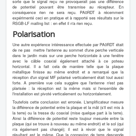
sorte que le signal reçu ne provoquerait pas une différence
de potentiel pouvant être transmise au récepteur. En
conséquence rien ne sera reçu. PA0RDT à récemment
expérimenté ceci en pratique et à rapporté ses résultats sur le
RSGB-LF mailing list : en effet il n'a rien reçu.
Polarisation
Une autre expérience intéressance effectuée par PA0RDT était
de ne pas mettre l'antenne au sommet d'une perche verticale
dans le jardin mais sur une perche horizontale à une fenêtre
avec le câble coaxial également attaché à ce poteau
horizontal. Il a fait cela de manière telle que la plaque
métallique finisse au même endroit et a remarqué que la
réception d'un signal MF polarisé verticalement était tout aussi
forte. A première vue cela suggère que l'antenne n'est pas
plarisée : la réception est la même mais si l'ensemble de
l'installation est pivoté verticalement ou horizontalement.
Toutefois cette conclusion est erronée. L'amplificateur mesure
la différence de potentiel entre la plaque et la mât (s'il est mis à
la terre) ou la tresse du coaxial (mise quelque part à la terre).
Ainsi la différence de potentiel reste toujour mesurée entre la
plaque (qui se trouve à nouveau au même endroit) et le sol (qui
n'a également pas changé); il est à révoir que le signal
résultant est le même. Que la connexion de terre descende