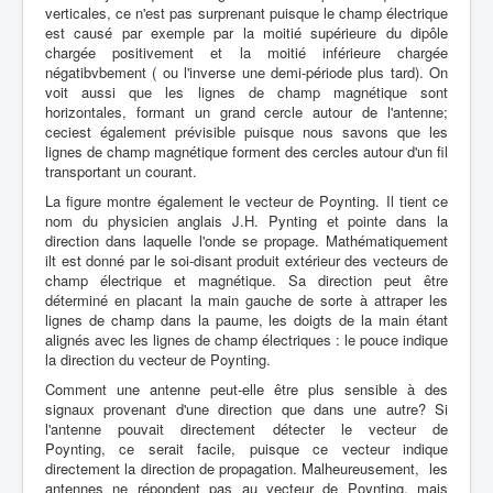
verticales, ce n'est pas surprenant puisque le champ électrique
est causé par exemple par la moitié supérieure du dipôle
chargée positivement et la moitié inférieure chargée
négatibvbement ( ou l'inverse une demi-période plus tard). On
voit aussi que les lignes de champ magnétique sont
horizontales, formant un grand cercle autour de l'antenne;
ceciest également prévisible puisque nous savons que les
lignes de champ magnétique forment des cercles autour d'un fil
transportant un courant.
La figure montre également le vecteur de Poynting. Il tient ce
nom du physicien anglais J.H. Pynting et pointe dans la
direction dans laquelle l'onde se propage. Mathématiquement
ilt est donné par le soi-disant produit extérieur des vecteurs de
champ électrique et magnétique. Sa direction peut être
déterminé en placant la main gauche de sorte à attraper les
lignes de champ dans la paume, les doigts de la main étant
alignés avec les lignes de champ électriques : le pouce indique
la direction du vecteur de Poynting.
Comment une antenne peut-elle être plus sensible à des
signaux provenant d'une direction que dans une autre? Si
l'antenne pouvait directement détecter le vecteur de
Poynting, ce serait facile, puisque ce vecteur indique
directement la direction de propagation. Malheureusement, les
antennes ne répondent pas au vecteur de Poynting, mais