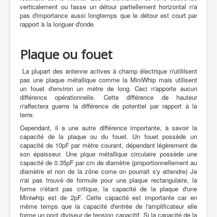
verticalement ou fasse un détour partiellement horizontal n'a
pas d'importance aussi longtemps que le détour est court par
rapport à la longuer d'onde.
Plaque ou fouet
La plupart des antenne actives à champ électrique n'utililsent
pas une plaque métallique comme la MiniWhip mais utilisent
un fouet d'environ un mètre de long. Ceci n'apporte aucun
différence opérationnelle. Cette différence de hauteur
n'affectera guerre la différence de potentiel par rapport à la
terre.
Cependant, il a une autre différence importante, à savoir la
capacité de la plaque ou du fouet. Un fouet possède un
capacité de 10pF par mètre courant, dépendant légèrement de
son épaisseur. Une plque métallique circulaire possède une
capacité de 0.35pF par cm de diamètre (proportionnellement au
diamètre et non de la zône come on pourrait s'y attendre) Je
n'ai pas trouvé de formule pour une plaque rectangulaire, la
forme n'étant pas critique, la capacité de la plaque d'une
Miniwhip est de 2pF. Cette capacité est importante car en
même temps que la capacité d'entrée de l'amplificateur elle
forme un pont diviseur de tension capacitif. Si la capacité de la