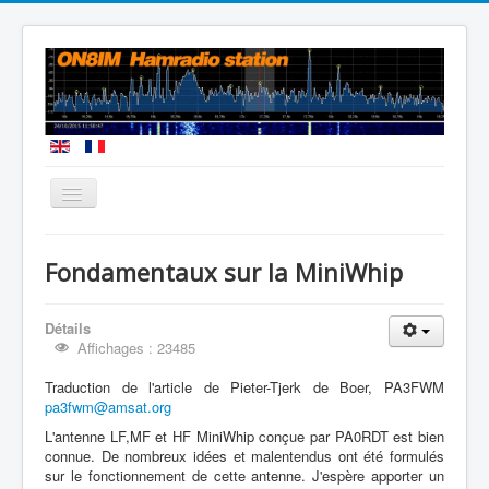
Vous êtes ici :
Accueil
Fondamentaux sur la MiniWhip
Antenne PA0RDT : les fondamentaux
Détails
Affichages : 23485
Traduction de l'article de Pieter-Tjerk de Boer, PA3FWM
pa3fwm@amsat.org
L'antenne LF,MF et HF MiniWhip conçue par PA0RDT est bien
connue. De nombreux idées et malentendus ont été formulés
sur le fonctionnement de cette antenne. J'espère apporter un