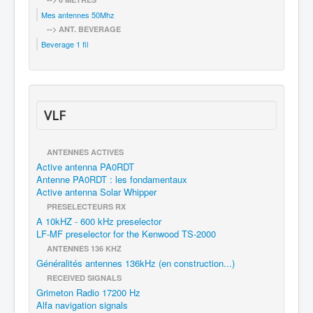
Mes antennes 50Mhz
--> ANT. BEVERAGE
Beverage 1 fil
VLF
ANTENNES ACTIVES
Active antenna PA0RDT
Antenne PA0RDT : les fondamentaux
Active antenna Solar Whipper
PRESELECTEURS RX
A 10kHZ - 600 kHz preselector
LF-MF preselector for the Kenwood TS-2000
ANTENNES 136 KHZ
Généralités antennes 136kHz (en construction...)
RECEIVED SIGNALS
Grimeton Radio 17200 Hz
Alfa navigation signals