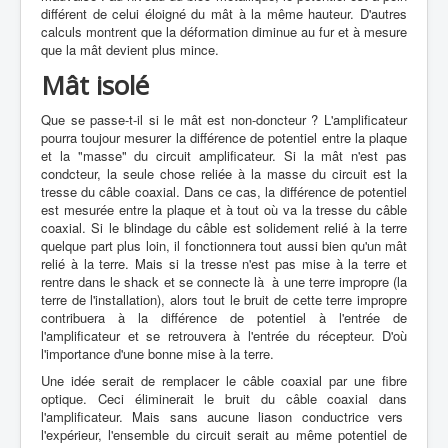
différent de celui éloigné du mât à la même hauteur. D'autres
calculs montrent que la déformation diminue au fur et à mesure
que la mât devient plus mince.
Mât isolé
Que se passe-t-il si le mât est non-doncteur ? L'amplificateur
pourra toujour mesurer la différence de potentiel entre la plaque
et la "masse" du circuit amplificateur. Si la mât n'est pas
condcteur, la seule chose reliée à la masse du circuit est la
tresse du câble coaxial. Dans ce cas, la différence de potentiel
est mesurée entre la plaque et à tout où va la tresse du câble
coaxial. Si le blindage du câble est solidement relié à la terre
quelque part plus loin, il fonctionnera tout aussi bien qu'un mât
relié à la terre. Mais si la tresse n'est pas mise à la terre et
rentre dans le shack et se connecte là à une terre impropre (la
terre de l'installation), alors tout le bruit de cette terre impropre
contribuera à la différence de potentiel à l'entrée de
l'amplificateur et se retrouvera à l'entrée du récepteur. D'où
l'importance d'une bonne mise à la terre.
Une idée serait de remplacer le câble coaxial par une fibre
optique. Ceci éliminerait le bruit du câble coaxial dans
l'amplificateur. Mais sans aucune liason conductrice vers
l'expérieur, l'ensemble du circuit serait au même potentiel de