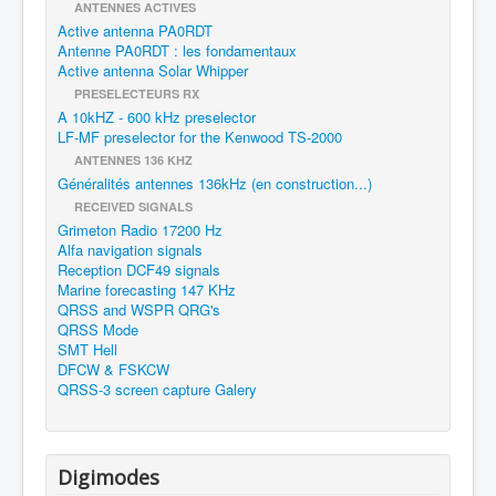
ANTENNES ACTIVES
Active antenna PA0RDT
Antenne PA0RDT : les fondamentaux
Active antenna Solar Whipper
PRESELECTEURS RX
A 10kHZ - 600 kHz preselector
LF-MF preselector for the Kenwood TS-2000
ANTENNES 136 KHZ
Généralités antennes 136kHz (en construction...)
RECEIVED SIGNALS
Grimeton Radio 17200 Hz
Alfa navigation signals
Reception DCF49 signals
Marine forecasting 147 KHz
QRSS and WSPR QRG's
QRSS Mode
SMT Hell
DFCW & FSKCW
QRSS-3 screen capture Galery
Digimodes