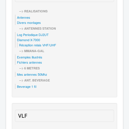
--> REALISATIONS
Antennes
Divers montages
--> ANTENNES STATION
Log Periodique DJ2UT
Diamond X-7000
Réception relais VHF/UHF
--> MMANA-GAL
Exemples illustrés
Fichiers antennes
--> 6 METRES
Mes antennes 50Mhz
--> ANT. BEVERAGE
Beverage 1 fil
VLF