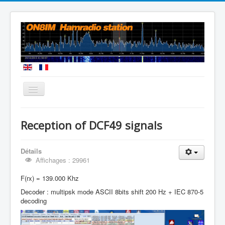
Vous êtes ici :
Accueil
Reception DCF49 signals
Reception of DCF49 signals
Détails
Affichages : 29961
F(rx) = 139.000 Khz
Decoder : multipsk mode ASCII 8bits shift 200 Hz + IEC 870-5
decoding