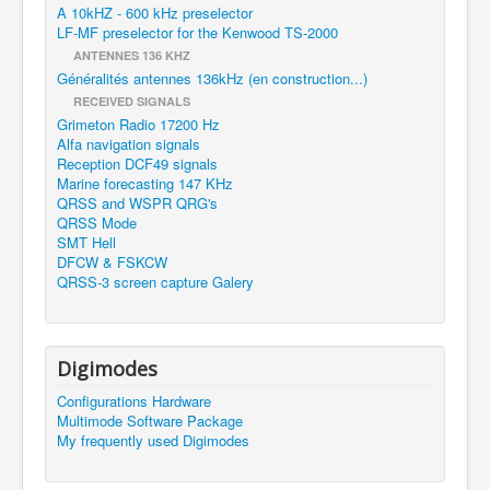
A 10kHZ - 600 kHz preselector
LF-MF preselector for the Kenwood TS-2000
ANTENNES 136 KHZ
Généralités antennes 136kHz (en construction...)
RECEIVED SIGNALS
Grimeton Radio 17200 Hz
Alfa navigation signals
Reception DCF49 signals
Marine forecasting 147 KHz
QRSS and WSPR QRG's
QRSS Mode
SMT Hell
DFCW & FSKCW
QRSS-3 screen capture Galery
Digimodes
Configurations Hardware
Multimode Software Package
My frequently used Digimodes