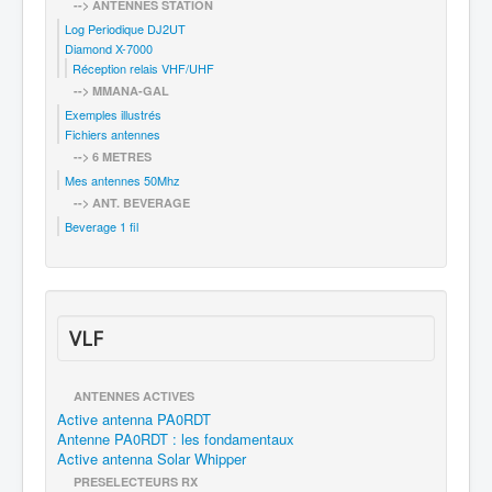
--> ANTENNES STATION
Log Periodique DJ2UT
Diamond X-7000
Réception relais VHF/UHF
--> MMANA-GAL
Exemples illustrés
Fichiers antennes
--> 6 METRES
Mes antennes 50Mhz
--> ANT. BEVERAGE
Beverage 1 fil
VLF
ANTENNES ACTIVES
Active antenna PA0RDT
Antenne PA0RDT : les fondamentaux
Active antenna Solar Whipper
PRESELECTEURS RX